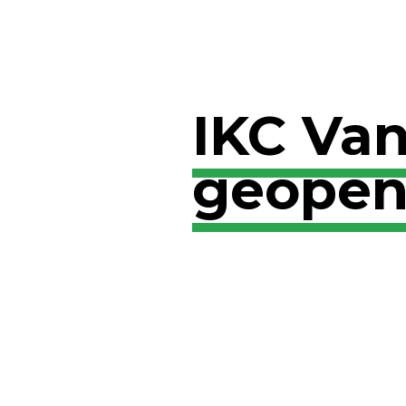
IKC Van
geope