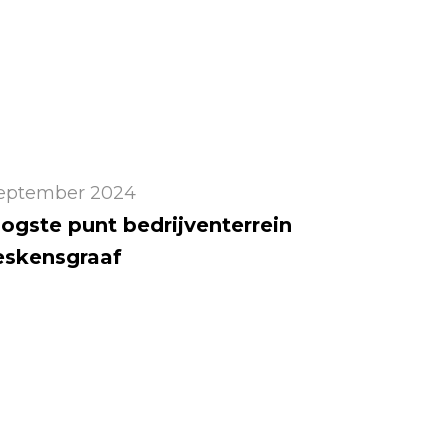
september 2024
ogste punt bedrijventerrein
eskensgraaf