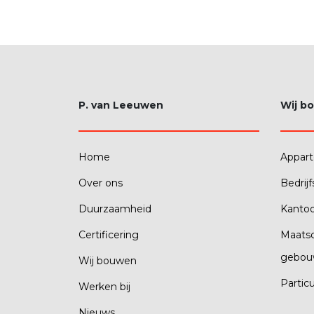
P. van Leeuwen
Wij b
Home
Appar
Over ons
Bedrij
Duurzaamheid
Kanto
Certificering
Maatsc
gebou
Wij bouwen
Partic
Werken bij
Nieuws