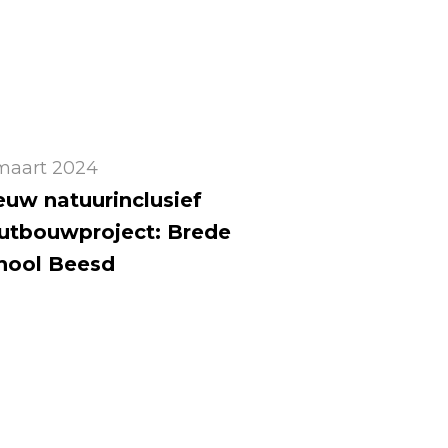
maart 2024
euw natuurinclusief
utbouwproject: Brede
hool Beesd