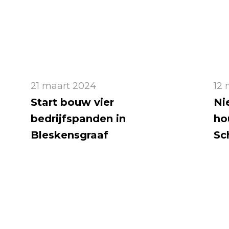
21 maart 2024
12 
Start bouw vier
Ni
bedrijfspanden in
ho
Bleskensgraaf
Sc