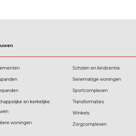
ouwen
tementen
Scholen en kindcentra
fspanden
Seriematige woningen
orpanden
Sportcomplexen
happelijke en kerkelijke
Transformaties
wen
Winkels
uliere woningen
Zorgcomplexen