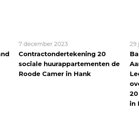
7 december 2023
29 
and
Contractondertekening 20
Ba
sociale huurappartementen de
Aa
Roode Camer in Hank
Le
ov
20
in