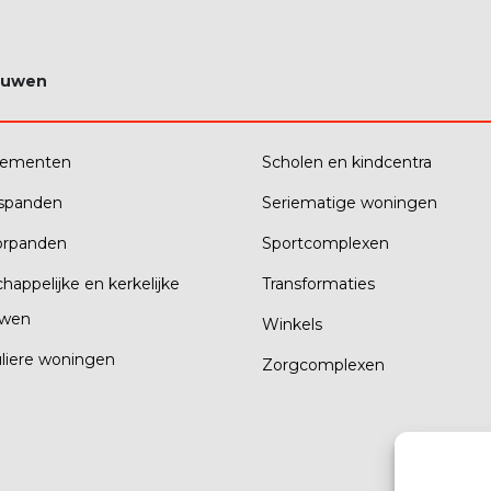
ouwen
tementen
Scholen en kindcentra
fspanden
Seriematige woningen
orpanden
Sportcomplexen
happelijke en kerkelijke
Transformaties
wen
Winkels
uliere woningen
Zorgcomplexen