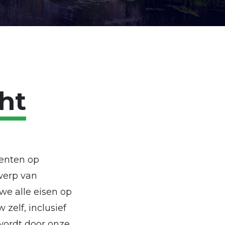
ht
menten op
werp van
e alle eisen op
zelf, inclusief
wordt door onze