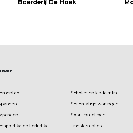
Boerderij De Hoek
Mo
ouwen
tementen
Scholen en kindcentra
fspanden
Seriematige woningen
orpanden
Sportcomplexen
happelijke en kerkelijke
Transformaties