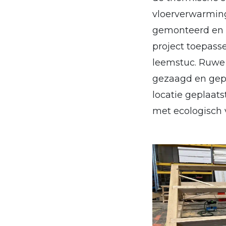
vloerverwarmin
gemonteerd en he
project toepass
leemstuc. Ruwe 
gezaagd en gepr
locatie geplaat
met ecologisch 