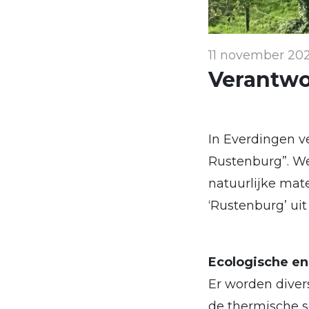
11 november 20
Verantwo
In Everdingen 
Rustenburg”. We
natuurlijke mat
‘Rustenburg’ ui
Ecologische e
Er worden diver
de thermische s