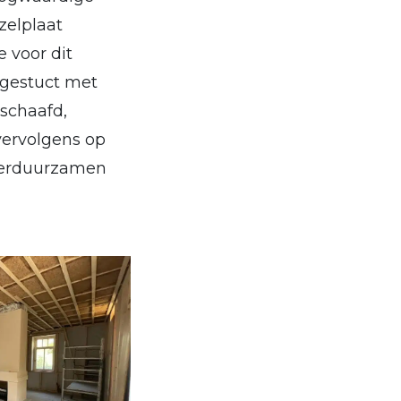
zelplaat
e voor dit
 gestuct met
schaafd,
vervolgens op
 verduurzamen