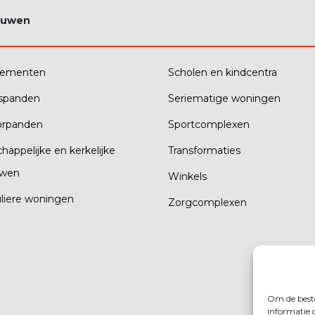
ouwen
tementen
Scholen en kindcentra
fspanden
Seriematige woningen
orpanden
Sportcomplexen
happelijke en kerkelijke
Transformaties
wen
Winkels
uliere woningen
Zorgcomplexen
Om de beste
informatie 