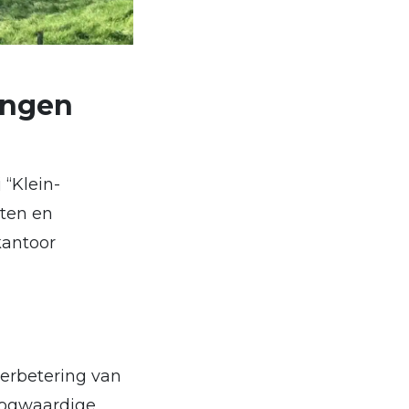
ingen
“Klein-
ten en
kantoor
erbetering van
oogwaardige