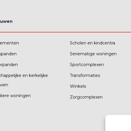
ouwen
tementen
Scholen en kindcentra
fspanden
Seriematige woningen
orpanden
Sportcomplexen
happelijke en kerkelijke
Transformaties
wen
Winkels
uliere woningen
Zorgcomplexen