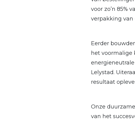
voor zo’n 85% v
verpakking van 
Eerder bouwden
het voormalige k
energieneutrale
Lelystad. Uiter
resultaat oplever
Onze duurzame 
van het succesvo