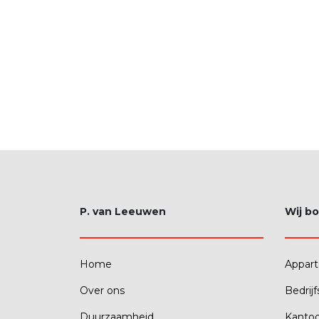
P. van Leeuwen
Wij b
Home
Appar
Over ons
Bedrij
Duurzaamheid
Kanto