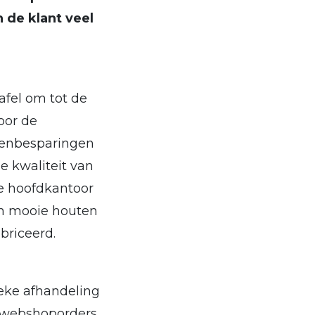
 de klant veel
fel om tot de
oor de
stenbesparingen
e kwaliteit van
we hoofdkantoor
en mooie houten
briceerd.
ieke afhandeling
t webshoporders