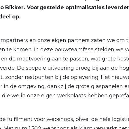
o Bikker. Voorgestelde optimalisaties leverden
deel op.
partners en onze eigen partners zaten we om ta
en te komen. In deze bouwteamfase stelden we v
e en de maatvoering aan te passen, wat grote ko
verde. De soepele uitvoering droeg bij aan de hog
at, zonder restpunten bij de oplevering. Het nieu
er in de omgeving, dankzij de grote glaspanelen 
die we in onze eigen werkplaats hebben geprefa
de fulfilment voor webshops, ofwel de hele logist
n. Met ruim 1.500 webshops als klant verwerkt he