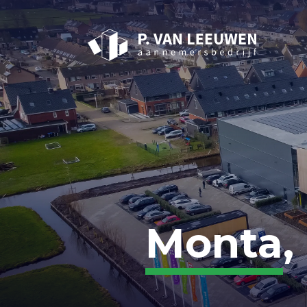
Monta
,