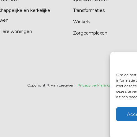
happelijke en kerkelijke
Transformaties
wen
Winkels
uliere woningen
Zorgcomplexen
Om de beste
informatie 
Copyright P. van Leeuwen |
Privacy verklaring
met deze te
deze site v
dit een nad
Acc