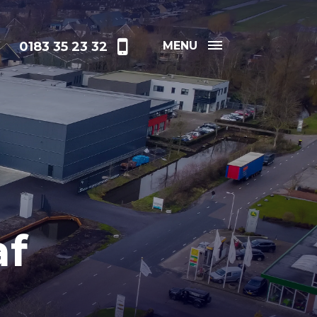
0183 35 23 32
MENU
af