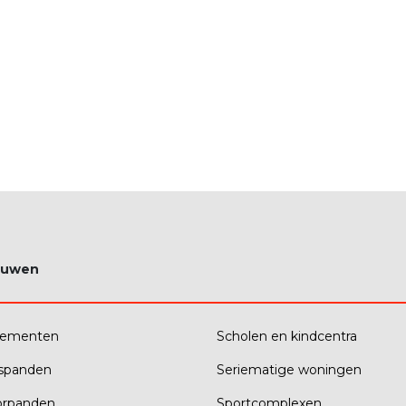
ouwen
tementen
Scholen en kindcentra
fspanden
Seriematige woningen
orpanden
Sportcomplexen