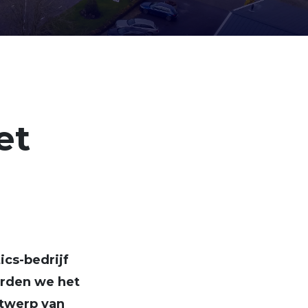
et
cs-bedrijf
erden we het
ntwerp van