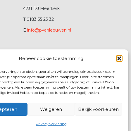
4231 DJ Meerkerk
T 0183 35 23 32
E
info@pvanleeuwen.nl
Beheer cookie toestemming
 ervaringen te bieden, gebruiken wij technologieën zoals cookies om
over je apparaat op te slaan en/of te raadplegen. Door in te stemmen
chnologieën kunnen wij gegevens zoals surfgedrag of unieke ID's op
erwerken. Als je geen toestemming geeft of uw toestemming intrekt, kan
elige invloed hebben op bepaalde functies en mogelijkheden.
epteren
Weigeren
Bekijk voorkeuren
Privacy verklaring