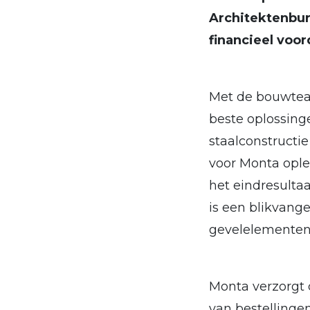
Architektenbur
financieel voor
Met de bouwteam
beste oplossing
staalconstructi
voor Monta ople
het eindresulta
is een blikvang
gevelelementen 
Monta verzorgt 
van bestellinge