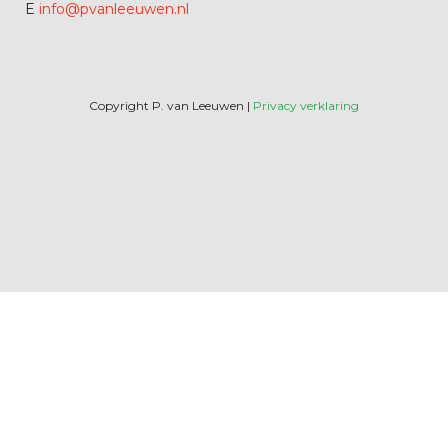
E
info@pvanleeuwen.nl
Copyright P. van Leeuwen |
Privacy verklaring