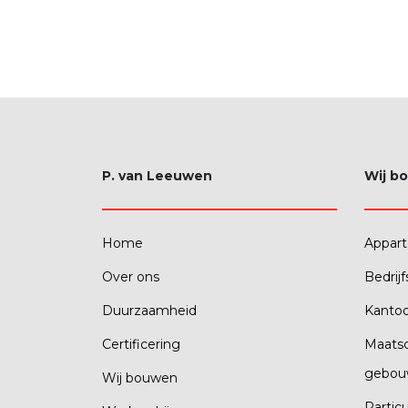
P. van Leeuwen
Wij b
Home
Appar
Over ons
Bedrij
Duurzaamheid
Kanto
Certificering
Maatsc
gebou
Wij bouwen
Partic