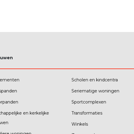
ouwen
tementen
Scholen en kindcentra
fspanden
Seriematige woningen
orpanden
Sportcomplexen
happelijke en kerkelijke
Transformaties
wen
Winkels
uliere woningen