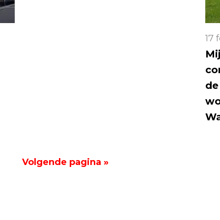
17 
Mij
co
de
wo
Wa
Volgende pagina »