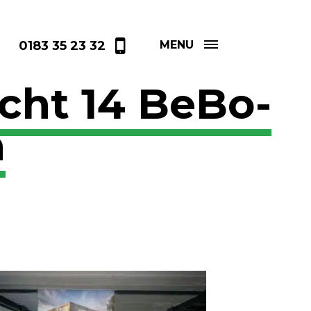
0183 35 23 32
MENU
cht 14 BeBo-
n