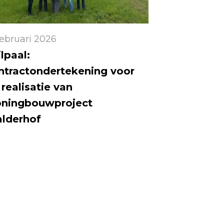
februari 2026
lpaal:
ntractondertekening voor
 realisatie van
ningbouwproject
lderhof