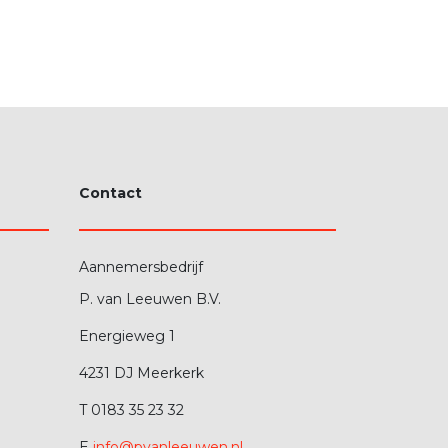
Contact
Aannemersbedrijf
P. van Leeuwen B.V.
Energieweg 1
4231 DJ Meerkerk
T 0183 35 23 32
E
info@pvanleeuwen.nl